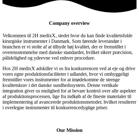
Company overview
Velkommen til 2H medixX, stedet hvor du kan finde kvalitetsfulde
kirurgiske instrumenter i Danmark. Som førende leverandør i
branchen er vi stolte af at tilbyde høj kvalitet, der er fremstillet i
overensstemmelse med danske standarder, hvilket sikrer præcision,
pålidelighed og ydeevne ved enhver procedure.
Hos 2H medixX adskiller vi os fra konkurrencen ved at eje og drive
vores egne produktionsfaciliteter i udlandet, hvor vi omhyggeligt
fremstiller vores instrumenter for at imødekomme de strenge
kvalitetskrav i det danske sundhedssystem. Denne vertikale
integration giver os mulighed for at bevare kontrol over alle aspekter
af produktionsprocessen, lige fra indkøb af de fineste materialer til
implementering af avancerede produktionsmetoder, hvilket resulterer
i overlegne instrumenter til konkurrencedygtige priser.
Our Mission