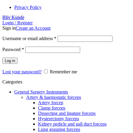
Privacy Policy
Bliv Kunde
Login / Register
Sign in
Create an Account
Username or email address
*
Password
*
Log in
Lost your password?
Remember me
Categories
General Surgery Instruments
Artery & haemostatic forceps
Artery forcep
Clamp forceps
Dissecting and ligature forceps
Hysterectomy forceps
Kidney pedicle and gall duct forceps
Lung grasping forceps