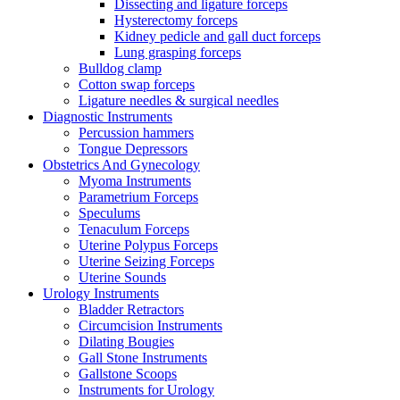
Dissecting and ligature forceps
Hysterectomy forceps
Kidney pedicle and gall duct forceps
Lung grasping forceps
Bulldog clamp
Cotton swap forceps
Ligature needles & surgical needles
Diagnostic Instruments
Percussion hammers
Tongue Depressors
Obstetrics And Gynecology
Myoma Instruments
Parametrium Forceps
Speculums
Tenaculum Forceps
Uterine Polypus Forceps
Uterine Seizing Forceps
Uterine Sounds
Urology Instruments
Bladder Retractors
Circumcision Instruments
Dilating Bougies
Gall Stone Instruments
Gallstone Scoops
Instruments for Urology