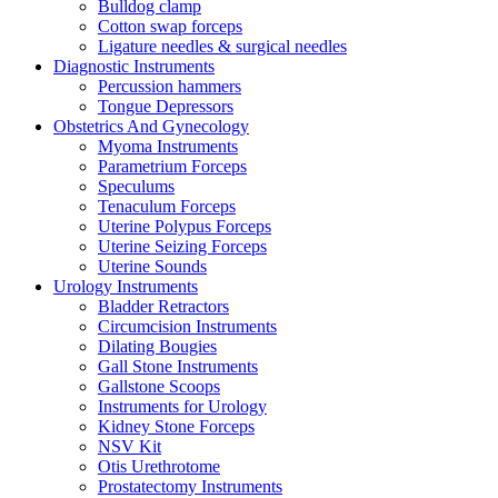
Bulldog clamp
Cotton swap forceps
Ligature needles & surgical needles
Diagnostic Instruments
Percussion hammers
Tongue Depressors
Obstetrics And Gynecology
Myoma Instruments
Parametrium Forceps
Speculums
Tenaculum Forceps
Uterine Polypus Forceps
Uterine Seizing Forceps
Uterine Sounds
Urology Instruments
Bladder Retractors
Circumcision Instruments
Dilating Bougies
Gall Stone Instruments
Gallstone Scoops
Instruments for Urology
Kidney Stone Forceps
NSV Kit
Otis Urethrotome
Prostatectomy Instruments